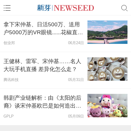
拿下宋仲基、日活500万、送用
户5000万的VR眼镜......花椒直播
凭啥这么“任性”？！
创业邦
06月24日
王健林、雷军、宋仲基……名人
大玩手机直播 差异化怎么走？
腾讯科技
05月31日
韩剧产业链解析：由《太阳的后
裔》谈宋仲基欧巴是如何造出来
的
GPLP
05月09日