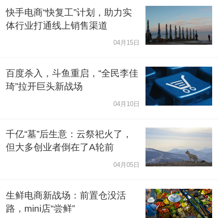
快手电商“快复工”计划，助力实
体行业打通线上销售渠道
04月15日
百度杀入，斗鱼重启，“全民李佳
琦”拉开巨头新战场
04月10日
千亿“墓”后生意：云祭祀火了，
但大多创业者倒在了A轮前
04月05日
生鲜电商新战场：前置仓没活
路，mini店“尝鲜”