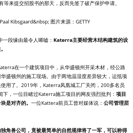
ra没有等来提交招股书的那天，反而先签了破产保护申请。
;Paal Kibsgaard&nbsp; 图片来源：GETTY
其中一段缘由最令人唏嘘：
Katerra主要经营木结构建筑的设
性。
道，Katerra在一个建筑项目中，从华盛顿州开采木材，经公路
回华盛顿州的施工现场。由于两地温湿度差异较大，运抵项
了。2019年，Katerra凤凰城工厂关闭，200多名员
新闻下，一位目睹过Katerra施工项目的网友强烈批判：
项目
一块是对齐的。
一位Kattera前员工曾对媒体说：
公司管理层
的独角兽公司，竟被最简单的自然规律将了一军，可以称得