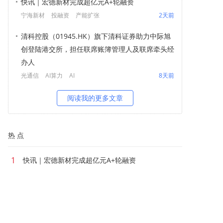
快讯｜宏德新材完成超亿元A+轮融资
宁海新材
投融资
产能扩张
2天前
清科控股（01945.HK）旗下清科证券助力中际旭
创登陆港交所，担任联席账簿管理人及联席牵头经
办人
光通信
AI算力
AI
8天前
阅读我的更多文章
热 点
1
快讯｜宏德新材完成超亿元A+轮融资