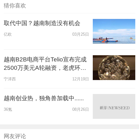
猜你喜欢
取代中国？越南制造没有机会
亿欧
03月25日
越南B2B电商平台Telio宣布完成
2500万美元A轮融资，老虎环球
基金领投
宁泽西
12月19日
越南创业热，独角兽加载中......
36氪
08月26日
网友评论