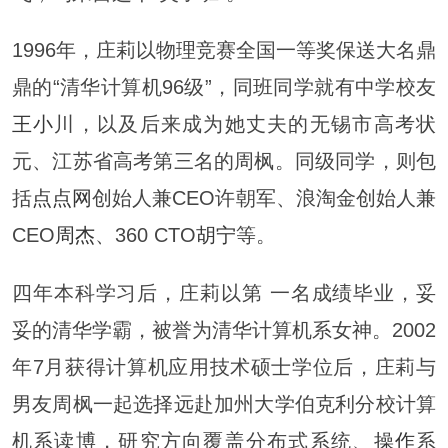
1996年，庄莉以物理竞赛全国一等奖保送大名鼎
鼎的“清华计算机96级”，同班同学就有中学校友
王小
川，以及后来成为她丈夫的无锡市高考状
元、江苏省高考第三名的周枫。同级同学，则包
括
点点网
创始人兼CEO许朝军、浪淘金创始人兼
CEO
周杰
、360 CTO
胡宁
等。
四年本科学习后，庄莉以第 一名成绩毕业，妥
妥的清华学霸，被誉为清华计算机系女神。2002
年7月获得计算机应用技术硕士学位后，庄莉与
男友周枫一起选择远赴加州大学伯克利分校计算
机系读博，研究方向覆盖分布式系统、
操作
系