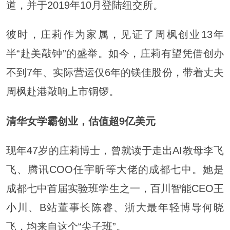
道，并于2019年10月登陆纽交所。
彼时，庄莉作为家属，见证了周枫创业13年
半“赴美敲钟”的盛举。如今，庄莉有望凭借创办
不到7年、实际营运仅6年的镁佳股份，带着丈夫
周枫赴港敲响上市铜锣。
清华女学霸创业，估值超9亿美元
现年47岁的庄莉博士，曾就读于走出AI教母
李飞
飞、腾讯COO任宇昕等大佬的成都七中。她是
成都七中首届实验班学生之一，百川智能CEO
王
小川
、B站董事长陈睿、浙大最年轻博导何晓
飞，均来自这个“尖子班”。