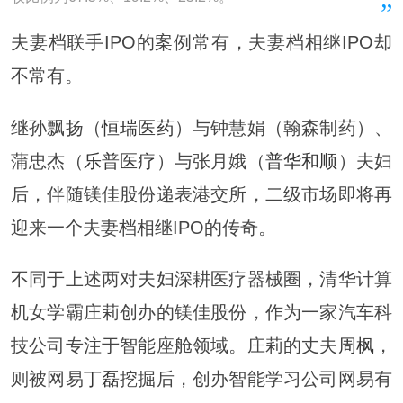
夫妻档联手IPO的案例常有，夫妻档相继IPO却
不常有。
继孙飘扬（
恒瑞医药
）与钟慧娟（翰森制药）、
蒲忠杰（
乐普医疗
）与张月娥（
普华和顺
）夫妇
后，伴随镁佳股份递表港交所，二级市场即将再
迎来一个夫妻档相继IPO的传奇。
不同于上述两对夫妇深耕医疗器械圈，清华计算
机女学霸庄莉创办的镁佳股份，作为一家汽车科
技公司专注于智能座舱领域。庄莉的丈夫
周枫
，
则被网易
丁磊
挖掘后，创办智能学习公司网易有