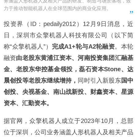
务涵盖人形机器人及相关产品的研发、制造与场景落地，致
力于推动智能机器人在全球范围内的商业化应用。
投资界（ID：pedaily2012）12月9日消息，近
日，深圳市众擎机器人科技有限公司（以下简
称“众擎机器人”）
完成A1+轮与A2轮融资
。本轮
融资
由老股东黄
浦江
资本、
河南投资
集团汇融基
金、老股东
华控基金
领投，磊石资本Stone、
达
晨创投
等老股东继续增持，
同时引入新股东
国
中
创投
、央视基金、南山战新投、财鑫资本、星源
资本、汇勤资本。
据官网，众擎机器人成立于2023年10月，总部
位于深圳，公司业务涵盖人形机器人及相关产品