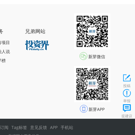
务
兄弟网站
传项目
始人说
新芽微信
芽榜
投稿
举报
新芽APP
提建议
s订阅
Tag标签
意见反馈
APP
手机站