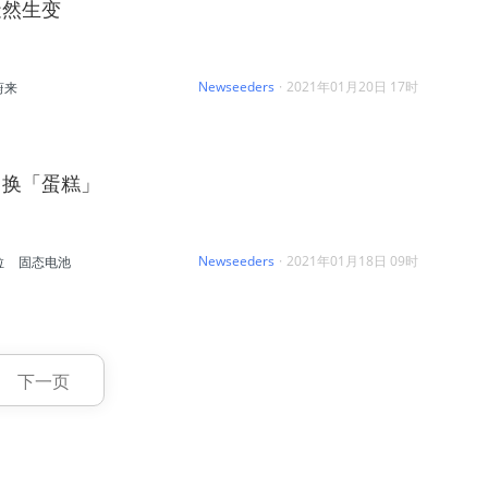
陡然生变
Newseeders
·
2021年01月20日 17时
蔚来
」换「蛋糕」
Newseeders
·
2021年01月18日 09时
拉
固态电池
下一页