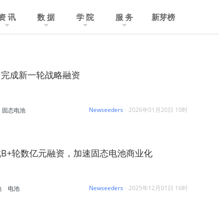
资 讯
数 据
学 院
服 务
新芽榜
」完成新一轮战略融资
Newseeders
·
2026年01月20日 10时
固态电池
B+轮数亿元融资，加速固态电池商业化
Newseeders
·
2025年12月01日 16时
池
电池