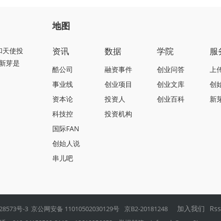
地图
资讯
数据
学院
服
和天使投
新芽是
酷公司
融资事件
创业问答
上
事业线
创业项目
创业文库
创
资本论
投资人
创业百科
新
科技控
投资机构
国际FAN
创始人说
串儿吧
加入我们
Rs
28573号-3
京公网安备 11010502030129号
京B2-20181248