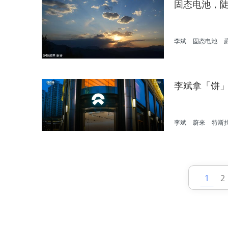
固态电池，
李斌
固态电池
李斌拿「饼
李斌
蔚来
特斯
1
2