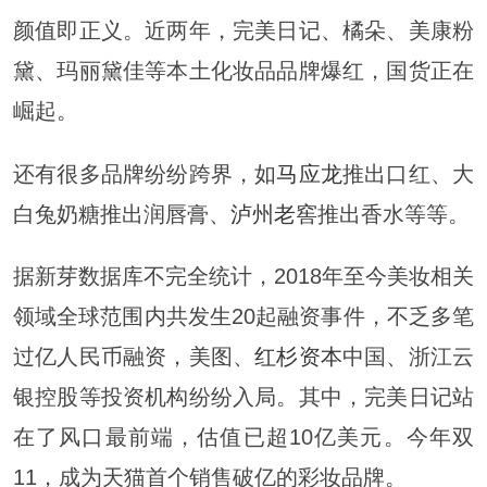
颜值即正义。近两年，完美日记、橘朵、美康粉
黛、玛丽黛佳等本土化妆品品牌爆红，国货正在
崛起。
还有很多品牌纷纷跨界，如
马应龙
推出口红、大
白兔奶糖推出润唇膏、
泸州老窖
推出香水等等。
据新芽数据库不完全统计，2018年至今美妆相关
领域全球范围内共发生20起融资事件，不乏多笔
过亿人民币融资，美图、
红杉资本
中国、浙江云
银控股等投资机构纷纷入局。其中，完美日记站
在了风口最前端，估值已超10亿美元。今年双
11，成为天猫首个销售破亿的彩妆品牌。