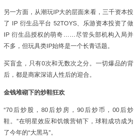
另一方面，从潮玩IP大的层面来看，三千资本投
了 IP 衍生品平台 52TOYS、
乐游资本
投资了做
IP 衍生品授权的萌奇……尽管头部机构入局并
不多，但玩具类IP始终是一个长青话题。
买盲盒，只有0次和无数次之分。一切爆品的背
后，都是商家深谙人性后的迎合。
金钱堆砌下的炒鞋狂欢
“70后炒股，80后炒房，90后炒币，00后炒
鞋。”在明星效应和饥饿营销下，球鞋成功成为
了今年的“大黑马”。