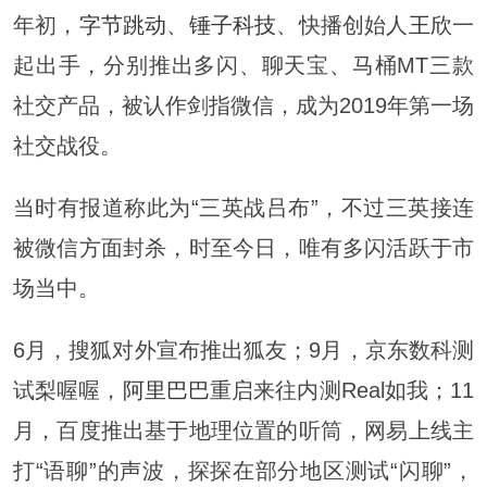
年初，
字节跳动
、
锤子科技
、快播创始人
王欣
一
起出手，分别推出多闪、聊天宝、马桶MT三款
社交产品，被认作剑指微信，成为2019年第一场
社交战役。
当时有报道称此为“三英战吕布”，不过三英接连
被微信方面封杀，时至今日，唯有多闪活跃于市
场当中。
6月，搜狐对外宣布推出狐友；9月，京东数科测
试梨喔喔，
阿里巴巴
重启来往内测Real如我；11
月，百度推出基于地理位置的听筒，网易上线主
打“语聊”的声波，探探在部分地区测试“闪聊”，